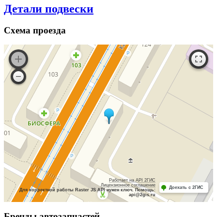
Детали подвески
Схема
проезда
Работает на API 2ГИС
Лицензионное соглашение
Доехать с 2ГИС
Для корректной работы Raster JS API нужен ключ. Помощь:
api@2gis.ru
Бренды
автозапчастей