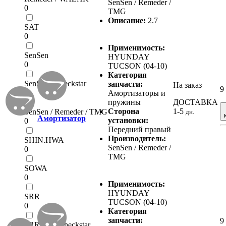
SenSen / Remeder /
0
TMG
Описание:
2.7
SAT
0
Применимость:
SenSen
HYUNDAY
0
TUCSON (04-10)
Категория
SenSen / Checkstar
запчасти:
На заказ
9
0
Амортизаторы и
пружины
ДОСТАВКА
Сторона
1-5
SenSen / Remeder / TMG
дн.
Амортизатор
установки:
0
Передний правый
Производитель:
SHIN.HWA
SenSen / Remeder /
0
TMG
SOWA
0
Применимость:
HYUNDAY
SRR
TUCSON (04-10)
0
Категория
запчасти:
9
SRR/EEP/Checkstar