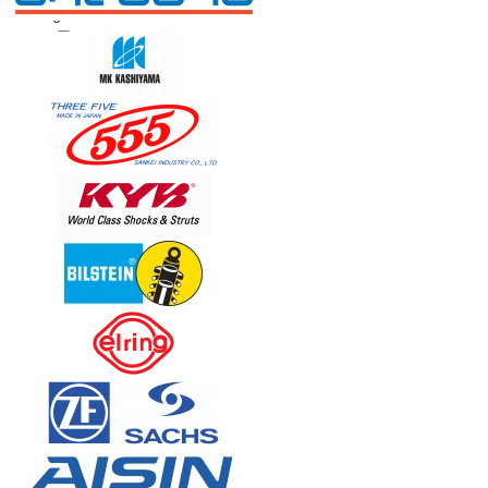
0
Yuniko / SRR / Remeder
0