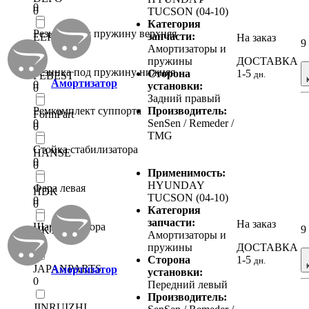
0
0
TUCSON (04-10)
Категория
Резинка под пружину верхняя
запчасти:
EEP
На заказ
9
0
Амортизаторы и
0
пружины
ДОСТАВКА
Резинка под пружину нижняя
Сторона
1-5
дн.
FEBEST
Амортизатор
0
установки:
0
Задний правый
Ремкомплект суппорта
Производитель:
FormPart
0
SenSen / Remeder /
0
TMG
Стойка стабилизатора
HANSE
0
0
Применимость:
HYUNDAY
Фара левая
HDK
TUCSON (04-10)
0
0
Категория
запчасти:
На заказ
Шаровая опора
9
HKT
Амортизаторы и
0
0
пружины
ДОСТАВКА
Сторона
1-5
дн.
JAPANPARTS
Амортизатор
установки:
0
Передний левый
Производитель:
JINRUIZHI