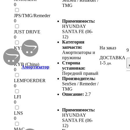
SenSen / Remeder /
0
TMG
JPS/TMG/Remeder
0
Применимость:
HYUNDAY
SANTA FE (06-
JUST DRIVE
12)
0
Категория
запчасти:
На заказ
KYB
9
Амортизаторы и
0
пружины
ДОСТАВКА
Сторона
1-5
дн.
KYB (China)
Амортизатор
установки:
0
Передний правый
Производитель:
LEMFOERDER
SenSen / Remeder /
0
TMG
Описание:
2.7
LFI
0
Применимость:
LNS
HYUNDAY
0
SANTA FE (06-
12)
MAC