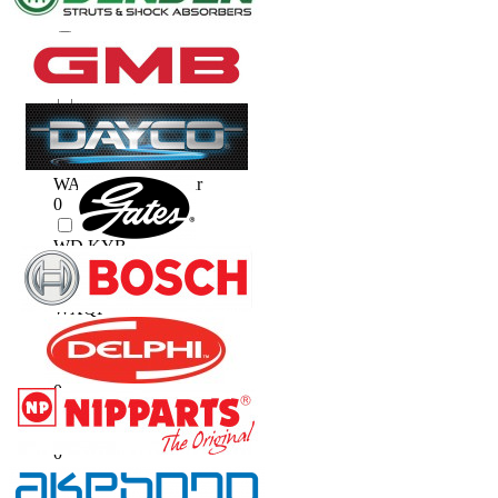
0
Uniflow / Yuniko
0
WAZAK
0
WAZAK / Checkstar
0
WD KYB
0
WXQP
0
YUNIKO
0
Yuniko / Checkstar
0
Yuniko / Remeder