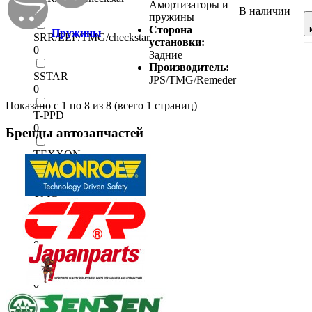
Амортизаторы и
0
В наличии
пружины
Сторона
Пружины
SRR/EEP/TMG/checkstar
установки:
0
Задние
Производитель:
SSTAR
JPS/TMG/Remeder
0
Показано с 1 по 8 из 8 (всего 1 страниц)
T-PPD
0
Бренды
автозапчастей
TEXXON
0
TMG
0
TOYOTA (Оригинал)
0
Uniflow
0
Uniflow / Remeder