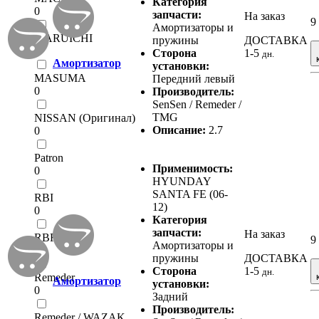
Категория
0
запчасти:
На заказ
9
Амортизаторы и
MARUICHI
пружины
ДОСТАВКА
0
Сторона
1-5
дн.
Амортизатор
установки:
MASUMA
Передний левый
0
Производитель:
SenSen / Remeder /
TMG
NISSAN (Оригинал)
Описание:
2.7
0
Patron
Применимость:
0
HYUNDAY
SANTA FE (06-
RBI
12)
0
Категория
запчасти:
На заказ
RBR
9
Амортизаторы и
0
пружины
ДОСТАВКА
Сторона
1-5
дн.
Remeder
Амортизатор
установки:
0
Задний
Производитель:
Remeder / WAZAK