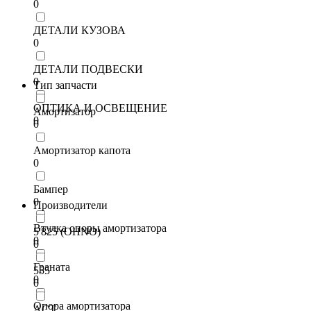
0
ДЕТАЛИ КУЗОВА
0
ДЕТАЛИ ПОДВЕСКИ
0
Тип запчасти
ОПТИКА И ОСВЕЩЕНИЕ
Амортизатор
0
0
Амортизатор капота
0
Бампер
0
Производители
Втулка опоры амортизатора
5'825 (OHNO)
0
0
Граната
555
0
0
Опора амортизатора
ACT