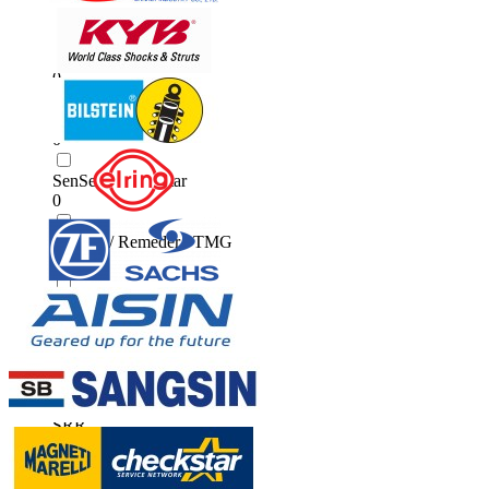
0
SAT
0
SenSen
0
SenSen / Checkstar
0
SenSen / Remeder / TMG
0
SHIN.HWA
0
SOWA
0
SRR
0
SRR/EEP/Checkstar