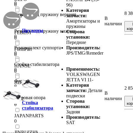
0
0
96)
Категория
8 3
Резинка под пружину верхняя
запчасти:
EEP
В
0
Амортизаторы и
0
наличии
пружины
кор
Пружины
Резинка под пружину нижняя
Сторона
FEBEST
0
установки:
0
Передние
Ремкомплект суппорта
Производитель:
FormPart
0
JPS/TMG/Remeder
0
Стойка стабилизатора
HANSE
Применимость:
0
0
VOLKSWAGEN
JETTA VI 11-
Фара левая
HDK
Категория
0
0
2 8
запчасти:
Детали
В
подвески
Шаровая опора
наличии
HKT
Сторона
Стойка
0
кор
0
установки:
стабилизатора
Задняя
JAPANPARTS
Производитель:
0
SAT
JINRUIZHI