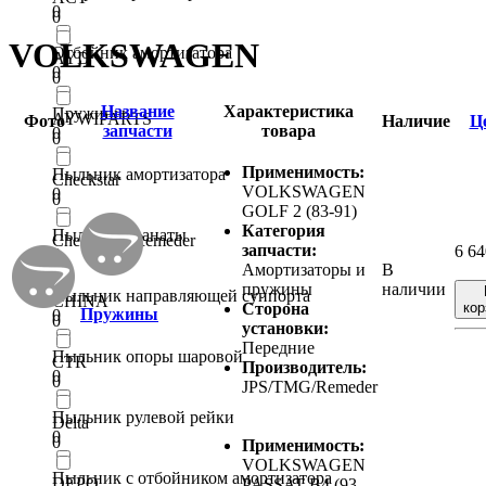
0
0
VOLKSWAGEN
Отбойник амортизатора
AYD
0
0
Название
Характеристика
Пружины
AYWIPARTS
Фото
Наличие
Ц
запчасти
товара
0
0
Применимость:
Пыльник амортизатора
Checkstar
VOLKSWAGEN
0
0
GOLF 2 (83-91)
Категория
Пыльник гранаты
Checkstar / Remeder
запчасти:
6 6
0
0
Амортизаторы и
В
пружины
наличии
Пыльник направляющей суппорта
CHINA
Сторона
кор
Пружины
0
0
установки:
Передние
Пыльник опоры шаровой
CTR
Производитель:
0
0
JPS/TMG/Remeder
Пыльник рулевой рейки
Delta
0
0
Применимость:
VOLKSWAGEN
Пыльник с отбойником амортизатора
DEPO
PASSAT B4 (93-