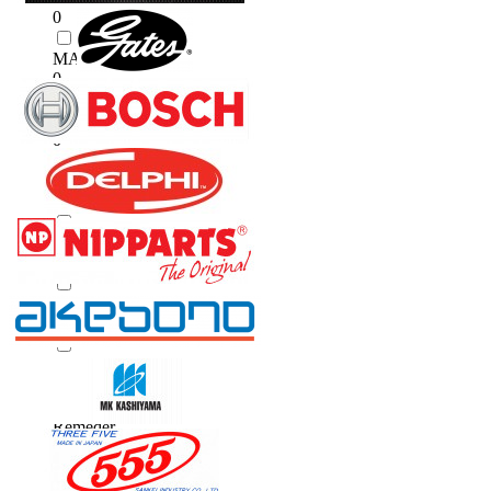
0
MARUICHI
0
MASUMA
0
NISSAN (Оригинал)
0
Patron
0
RBI
0
RBR
0
Remeder
0
Remeder / WAZAK