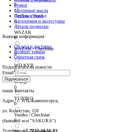
0
Ремни
Моторные масла
Uniflow / Yuniko
Детали кузова
0
Автохимия и аксессуары
Детали подвески
WAZAK
Важная информация
0
Оплата и доставка
WAZAK / Checkstar
Возврат товара
0
Обратная связь
WD KYB
Подписаться на новости
0
Email:
Подписаться
WXQP
0
наши Контакты
YUNIKO
Адрес: г. Усть-Каменогорск,
0
ул. Казахстан, 118
Yuniko / Checkstar
0
(бывший м-н "SAKURA")
Телефон:
+7-
7232-24-56-83
Yuniko / Remeder