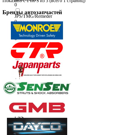
Показано с 1 по 3 из 3 (всего 1 страниц)
0
Бренды
автозапчастей
JPS/TMG/Remeder
0
JUST DRIVE
0
KYB
0
KYB (China)
0
LEMFOERDER
0
LFI
0
LNS
0
MAC