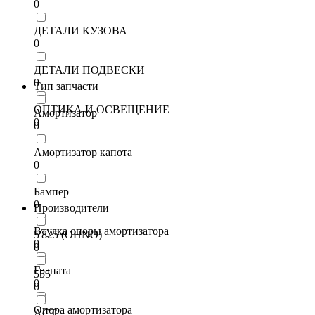
0
ДЕТАЛИ КУЗОВА
0
ДЕТАЛИ ПОДВЕСКИ
0
Тип запчасти
ОПТИКА И ОСВЕЩЕНИЕ
Амортизатор
0
0
Амортизатор капота
0
Бампер
0
Производители
Втулка опоры амортизатора
5'825 (OHNO)
0
0
Граната
555
0
0
Опора амортизатора
ACT