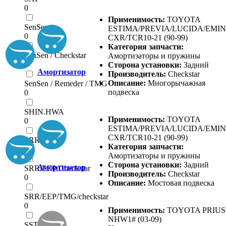
0
Применимость:
TOYOTA
SenSen
ESTIMA/PREVIA/LUCIDA/EMI
0
CXR/TCR10-21 (90-99)
Категория запчасти:
SenSen / Checkstar
Амортизаторы и пружины
0
Сторона установки:
Задний
Амортизатор
Производитель:
Checkstar
Описание:
Многорычажная
SenSen / Remeder / TMG
подвеска
0
SHIN.HWA
Применимость:
TOYOTA
0
ESTIMA/PREVIA/LUCIDA/EMI
CXR/TCR10-21 (90-99)
SRR
Категория запчасти:
0
Амортизаторы и пружины
Сторона установки:
Задний
Амортизатор
SRR/EEP/Checkstar
Производитель:
Checkstar
0
Описание:
Мостовая подвеска
SRR/EEP/TMG/checkstar
0
Применимость:
TOYOTA PRIUS
NHW1# (03-09)
SSTAR