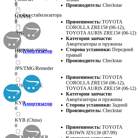
0
0
Производитель:
Checkstar
Стойка стабилизатора
HANSE
0
Применимость:
TOYOTA
0
COROLLA ZRE15# (06-12),
Фара левая
TOYOTA AURIS ZRE15# (06-12)
HDK
0
Категория запчасти:
0
Амортизаторы и пружины
Шаровая опора
Сторона установки:
Передний
HKT
Амортизатор
0
правый
0
Производитель:
Checkstar
JPS/TMG/Remeder
0
Применимость:
TOYOTA
COROLLA ZRE15# (06-12),
JUST DRIVE
TOYOTA AURIS ZRE15# (06-12)
0
Категория запчасти:
Амортизаторы и пружины
KYB
Амортизатор
Сторона установки:
Задний
0
Производитель:
Checkstar
KYB (China)
0
Применимость:
TOYOTA
CROWN JZS13# (87-99)
LEMFOERDER