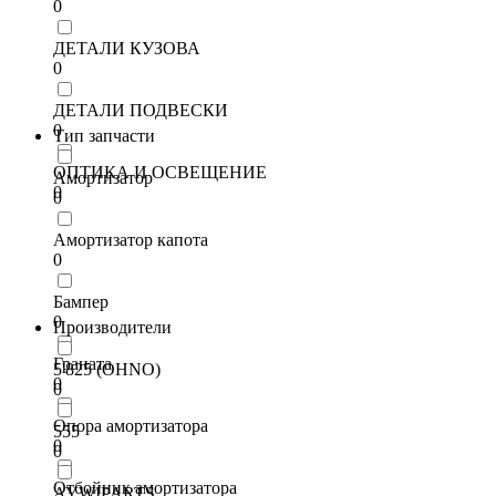
0
ДЕТАЛИ КУЗОВА
0
ДЕТАЛИ ПОДВЕСКИ
0
Тип запчасти
ОПТИКА И ОСВЕЩЕНИЕ
Амортизатор
0
0
Амортизатор капота
0
Бампер
0
Производители
Граната
5'825 (OHNO)
0
0
Опора амортизатора
555
0
0
Отбойник амортизатора
AYWIPARTS