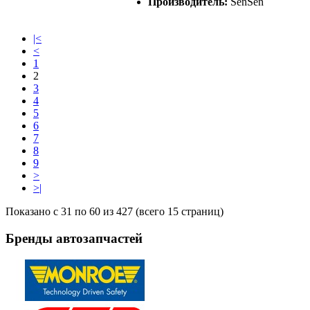
Производитель:
SenSen
|<
<
1
2
3
4
5
6
7
8
9
>
>|
Показано с 31 по 60 из 427 (всего 15 страниц)
Бренды
автозапчастей