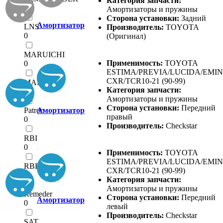
Категория запчасти:
0
Амортизаторы и пружины
Сторона установки:
Задний
Амортизатор
LNS
Производитель:
TOYOTA
0
(Оригинал)
MARUICHI
Применимость:
TOYOTA
0
ESTIMA/PREVIA/LUCIDA/EMI
CXR/TCR10-21 (90-99)
MASUMA
Категория запчасти:
0
Амортизаторы и пружины
Сторона установки:
Передний
Patron
Амортизатор
правый
0
Производитель:
Checkstar
RBI
0
Применимость:
TOYOTA
ESTIMA/PREVIA/LUCIDA/EMI
RBR
CXR/TCR10-21 (90-99)
0
Категория запчасти:
Амортизаторы и пружины
Remeder
Сторона установки:
Передний
Амортизатор
0
левый
Производитель:
Checkstar
SAT