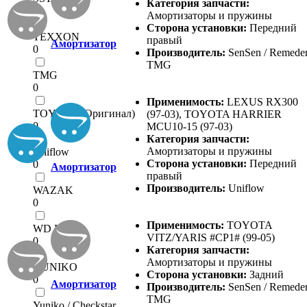
Категория запчасти:
0
Амортизаторы и пружины
Сторона установки:
Передний
TEXXON
правый
Амортизатор
0
Производитель:
SenSen / Remeder
TMG
TMG
0
Применимость:
LEXUS RX300
TOYOTA (Оригинал)
(97-03), TOYOTA HARRIER
0
MCU10-15 (97-03)
Категория запчасти:
Амортизаторы и пружины
Uniflow
Сторона установки:
Передний
0
Амортизатор
правый
Производитель:
Uniflow
WAZAK
0
Применимость:
TOYOTA
WD KYB
VITZ/YARIS #CP1# (99-05)
0
Категория запчасти:
Амортизаторы и пружины
YUNIKO
Сторона установки:
Задний
0
Амортизатор
Производитель:
SenSen / Remeder
TMG
Yuniko / Checkstar