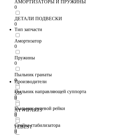
АМОРТИЗАТОРЫ И ПРУЖИНЫ
0
ДЕТАЛИ ПОДВЕСКИ
0
Тип запчасти
Амортизатор
0
Пружины
0
Пыльник гранаты
0
Производители
Пыльник направляющей суппорта
555
0
0
Пыльник рулевой рейки
AYWIPARTS
0
0
Стойка стабилизатора
FEBEST
0
0