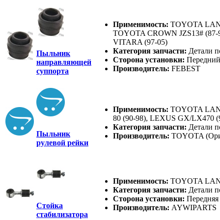
Применимость:
TOYOTA LAND 
TOYOTA CROWN JZS13# (87-9
VITARA (97-05)
Категория запчасти:
Детали п
Пыльник
Сторона установки:
Передни
направляющей
Производитель:
FEBEST
суппорта
Применимость:
TOYOTA LAND
80 (90-98), LEXUS GX/LX470 (
Категория запчасти:
Детали п
Пыльник
Производитель:
TOYOTA (Ори
рулевой рейки
Применимость:
TOYOTA LAND 
Категория запчасти:
Детали п
Сторона установки:
Передняя
Стойка
Производитель:
AYWIPARTS
стабилизатора