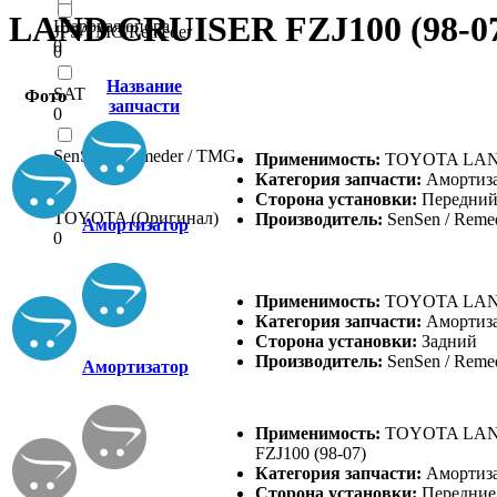
LAND CRUISER FZJ100 (98-0
Шаровая опора
JPS/TMG/Remeder
0
0
Название
SAT
Фото
запчасти
0
SenSen / Remeder / TMG
Применимость:
TOYOTA LAND 
0
Категория запчасти:
Амортиза
Сторона установки:
Передни
TOYOTA (Оригинал)
Производитель:
SenSen / Reme
Амортизатор
0
Применимость:
TOYOTA LAND 
Категория запчасти:
Амортиза
Сторона установки:
Задний
Производитель:
SenSen / Reme
Амортизатор
Применимость:
TOYOTA LAND
FZJ100 (98-07)
Категория запчасти:
Амортиза
Сторона установки:
Передние