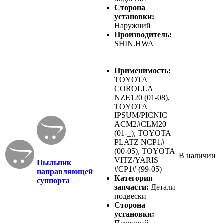
Сторона
установки:
Наружний
Производитель:
SHIN.HWA
Применимость:
TOYOTA
COROLLA
NZE120 (01-08),
TOYOTA
IPSUM/PICNIC
ACM2#CLM20
(01-_), TOYOTA
PLATZ NCP1#
(00-05), TOYOTA
В наличии
VITZ/YARIS
Пыльник
#CP1# (99-05)
направляющей
Категория
суппорта
запчасти:
Детали
подвески
Сторона
установки:
Передний