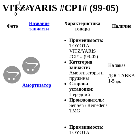
VITZ/YARIS #CP1# (99-05)
SSTAR
0
Название
Характеристика
Фото
Наличие
запчасти
товара
Применимость:
TOYOTA
VITZ/YARIS
#CP1# (99-05)
Категория
На заказ
запчасти:
Амортизаторы и
ДОСТАВКА
пружины
1-5
дн.
Сторона
Амортизатор
установки:
Передний
Производитель:
SenSen / Remeder /
TMG
Применимость:
TOYOTA