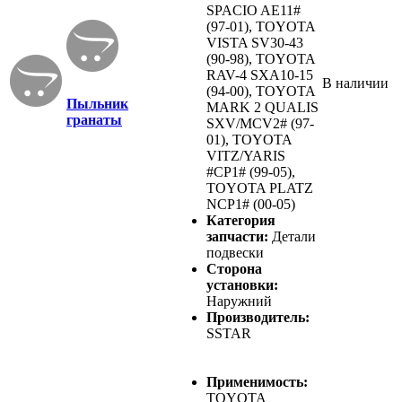
SPACIO AE11#
(97-01), TOYOTA
VISTA SV30-43
(90-98), TOYOTA
RAV-4 SXA10-15
В наличии
(94-00), TOYOTA
Пыльник
MARK 2 QUALIS
гранаты
SXV/MCV2# (97-
01), TOYOTA
VITZ/YARIS
#CP1# (99-05),
TOYOTA PLATZ
NCP1# (00-05)
Категория
запчасти:
Детали
подвески
Сторона
установки:
Наружний
Производитель:
SSTAR
Применимость:
TOYOTA