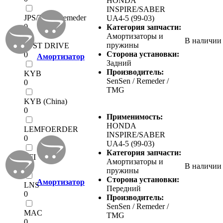
HONDA
INSPIRE/SABER
JPS/TMG/Remeder
UA4-5 (99-03)
0
Категория запчасти:
Амортизаторы и
В наличии
пружины
JUST DRIVE
Сторона установки:
0
Амортизатор
Задний
Производитель:
KYB
SenSen / Remeder /
0
TMG
KYB (China)
0
Применимость:
HONDA
LEMFOERDER
INSPIRE/SABER
0
UA4-5 (99-03)
Категория запчасти:
LFI
Амортизаторы и
0
В наличии
пружины
Сторона установки:
Амортизатор
LNS
Передний
0
Производитель:
SenSen / Remeder /
MAC
TMG
0