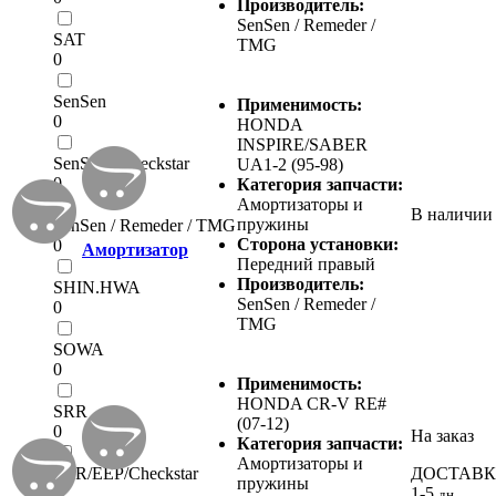
Производитель:
SenSen / Remeder /
SAT
TMG
0
SenSen
Применимость:
0
HONDA
INSPIRE/SABER
SenSen / Checkstar
UA1-2 (95-98)
0
Категория запчасти:
Амортизаторы и
В наличии
пружины
SenSen / Remeder / TMG
Сторона установки:
0
Амортизатор
Передний правый
Производитель:
SHIN.HWA
SenSen / Remeder /
0
TMG
SOWA
0
Применимость:
HONDA CR-V RE#
SRR
(07-12)
0
На заказ
Категория запчасти:
Амортизаторы и
SRR/EEP/Checkstar
ДОСТАВ
пружины
0
1-5
дн.