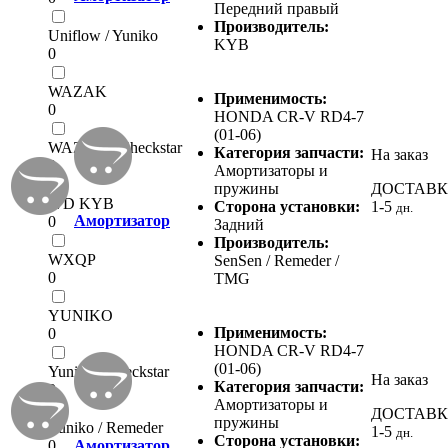
Передний правый
Производитель:
Uniflow / Yuniko
KYB
0
WAZAK
Применимость:
0
HONDA CR-V RD4-7
(01-06)
WAZAK / Checkstar
Категория запчасти:
На заказ
0
Амортизаторы и
пружины
ДОСТАВ
WD KYB
Сторона установки:
1-5
дн.
Амортизатор
0
Задний
Производитель:
WXQP
SenSen / Remeder /
0
TMG
YUNIKO
Применимость:
0
HONDA CR-V RD4-7
(01-06)
Yuniko / Checkstar
На заказ
Категория запчасти:
0
Амортизаторы и
ДОСТАВ
пружины
Yuniko / Remeder
1-5
дн.
Сторона установки:
0
Амортизатор