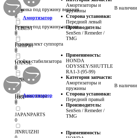
Амортизаторы и
В наличии
Резинка под пружину верхняя
пружины
EEP
0
Сторона установки:
0
Амортизатор
Передний левый
Резинка под пружину нижняя
Производитель:
FEBEST
0
SenSen / Remeder /
0
TMG
Ремкомплект суппорта
FormPart
0
0
Применимость:
HONDA
Стойка стабилизатора
HANSE
ODYSSEY/SHUTTLE
0
0
RA1-3 (95-99)
Категория запчасти:
Фара левая
HDK
Амортизаторы и
0
0
В наличии
пружины
Сторона установки:
Амортизатор
Шаровая опора
HKT
Передний правый
0
0
Производитель:
SenSen / Remeder /
JAPANPARTS
TMG
0
JINRUIZHI
Применимость:
0