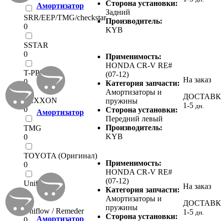
Сторона установки:
Амортизатор
Задний
SRR/EEP/TMG/checkstar
Производитель:
0
KYB
SSTAR
0
Применимость:
HONDA CR-V RE#
T-PPD
(07-12)
На заказ
0
Категория запчасти:
Амортизаторы и
ДОСТАВ
TEXXON
пружины
1-5
дн.
0
Сторона установки:
Амортизатор
Передний левый
Производитель:
TMG
KYB
0
TOYOTA (Оригинал)
Применимость:
0
HONDA CR-V RE#
(07-12)
Uniflow
На заказ
Категория запчасти:
0
Амортизаторы и
ДОСТАВ
пружины
Uniflow / Remeder
1-5
дн.
Сторона установки:
Амортизатор
0