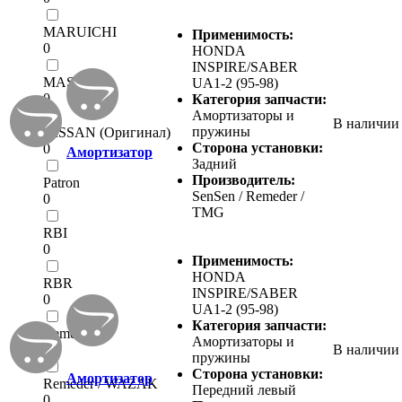
MARUICHI
Применимость:
0
HONDA
INSPIRE/SABER
MASUMA
UA1-2 (95-98)
0
Категория запчасти:
Амортизаторы и
В наличии
пружины
NISSAN (Оригинал)
Сторона установки:
0
Амортизатор
Задний
Производитель:
Patron
SenSen / Remeder /
0
TMG
RBI
0
Применимость:
HONDA
RBR
INSPIRE/SABER
0
UA1-2 (95-98)
Категория запчасти:
Remeder
Амортизаторы и
0
В наличии
пружины
Сторона установки:
Амортизатор
Remeder / WAZAK
Передний левый
0