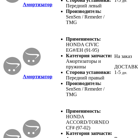
Сторона установки:
1-5
дн.
Амортизатор
Передний левый
Производитель:
SenSen / Remeder /
TMG
Применимость:
HONDA CIVIC
EG#/EH (91-95)
Категория запчасти:
На заказ
Амортизаторы и
пружины
ДОСТАВ
Сторона установки:
1-5
дн.
Амортизатор
Передний правый
Производитель:
SenSen / Remeder /
TMG
Применимость:
HONDA
ACCORD/TORNEO
CF# (97-02)
Категория запчасти: