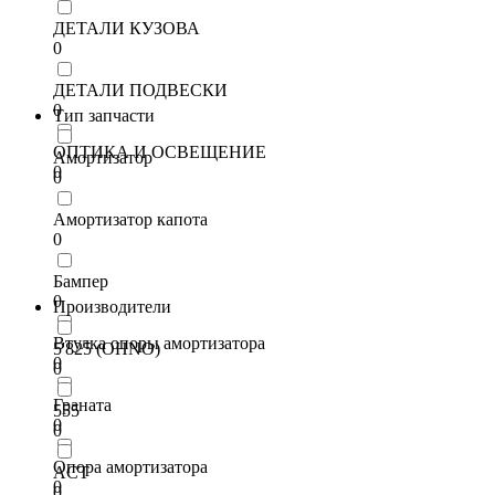
ДЕТАЛИ КУЗОВА
0
ДЕТАЛИ ПОДВЕСКИ
0
Тип запчасти
ОПТИКА И ОСВЕЩЕНИЕ
Амортизатор
0
0
Амортизатор капота
0
Бампер
0
Производители
Втулка опоры амортизатора
5'825 (OHNO)
0
0
Граната
555
0
0
Опора амортизатора
ACT
0
0