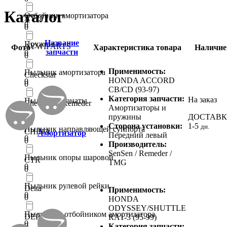
Каталог
Отбойник амортизатора
AYD
0
0
Название
Пружины
AYWIPARTS
Фото
Характеристика товара
Наличие
запчасти
0
0
Применимость:
Пыльник амортизатора
Checkstar
HONDA ACCORD
0
0
CB/CD (93-97)
Категория запчасти:
На заказ
Пыльник гранаты
Checkstar / Remeder
Амортизаторы и
0
0
пружины
ДОСТАВ
Сторона установки:
1-5
дн.
Пыльник направляющей суппорта
CHINA
Амортизатор
Передний левый
0
0
Производитель:
SenSen / Remeder /
Пыльник опоры шаровой
CTR
TMG
0
0
Пыльник рулевой рейки
Delta
Применимость:
0
0
HONDA
ODYSSEY/SHUTTLE
Пыльник с отбойником амортизатора
DEPO
RA1-3 (95-99)
0
0
Категория запчасти: