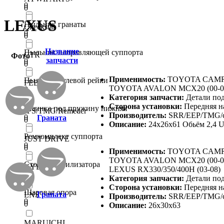
0
0
LEXUS
Пыльник гранаты
Checkstar
0
0
Название
Пыльник направляющей суппорта
CTR
Фото
запчасти
0
0
Применимость:
TOYOTA CAMRY 
Пыльник рулевой рейки
FEBEST
TOYOTA AVALON MCX20 (00-05)
0
0
Категория запчасти:
Детали по
Сторона установки:
Передняя н
Резинка под пружину нижняя
JPS/TMG/Remeder
Производитель:
SRR/EEP/TMG/c
0
Граната
0
Описание:
24x26x61 Обьём 2,4 
Ремкомплект суппорта
JUST DRIVE
0
0
Применимость:
TOYOTA CAMRY 
TOYOTA AVALON MCX20 (00-05),
Стойка стабилизатора
KYB
LEXUS RX330/350/400H (03-08)
0
0
Категория запчасти:
Детали по
Сторона установки:
Передняя н
Шаровая опора
Граната
LNS
Производитель:
SRR/EEP/TMG/c
0
0
Описание:
26x30x63
MARUICHI