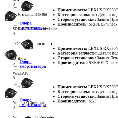
0
Применимость:
LEXUS RX330/3
SRR/EEP/Checkstar
Категория запчасти:
Детали по
0
Сторона установки:
Задняя Пра
Опора
Производитель:
SRR/EEP/Checks
амортизатора
SRR/EEP/TMG/checkstar
0
TOYOTA (Оригинал)
0
Применимость:
LEXUS RX330/3
Категория запчасти:
Детали по
Сторона установки:
Задняя Лев
Uniflow
Опора
Производитель:
SRR/EEP/Checks
0
амортизатора
WAZAK
0
Применимость:
LEXUS RX330/3
YUNIKO
Категория запчасти:
Детали по
0
Сторона установки:
Задняя Пра
Опора
Производитель:
SAT
Yuniko / Checkstar
амортизатора
0
Yuniko / SRR / Remeder