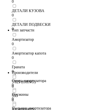
0
ДЕТАЛИ КУЗОВА
0
ДЕТАЛИ ПОДВЕСКИ
0
Тип запчасти
Амортизатор
0
Амортизатор капота
0
Граната
0
Производители
Опора амортизатора
5'825 (OHNO)
0
0
Пружины
555
0
0
Пыльник амортизатора
AYWIPARTS