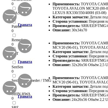
0
Применимость:
TOYOTA CAMRY 
TOYOTA AVALON MCX20 (00-05),
LEXUS RX330/350/400H (03-08)
MASUMA
Категория запчасти:
Детали по
0
Сторона установки:
Передняя н
Граната
Производитель:
SRR/EEP/TMG/c
Patron
Описание:
30x34x70
0
Remeder
Применимость:
TOYOTA CAMRY
0
MCV20 (96-01), TOYOTA AVALON
Категория запчасти:
Детали по
SAT
Сторона установки:
Передняя н
0
Производитель:
SRR/EEP/TMG/c
Граната
Описание:
32x26x56 Обьём 2,5 
SenSen
0
Применимость:
TOYOTA CAMRY
SenSen / Remeder / TMG
MCV20 (96-01), TOYOTA AVALON
0
Категория запчасти:
Детали по
Сторона установки:
Передняя н
SHIN.HWA
Производитель:
SRR/EEP/TMG/c
Граната
0
Описание:
24x26x56 Обьём 2,2 
SRR