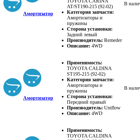
TOYOTA CARINA
В нали
AT/ST190-215 (92-02)
Категория запчасти:
Амортизатор
Амортизаторы и
пружины
Сторона установки:
Задний левый
Производитель:
Remeder
Описание:
4WD
Применимость:
TOYOTA CALDINA
ST195-215 (92-02)
Категория запчасти:
Амортизаторы и
В нали
пружины
Сторона установки:
Амортизатор
Передний правый
Производитель:
Uniflow
Описание:
4WD
Применимость:
TOYOTA CALDINA