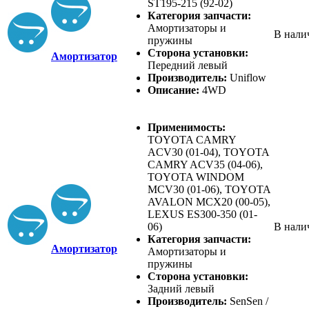
ST195-215 (92-02)
Категория запчасти:
Амортизаторы и
В нали
пружины
Сторона установки:
Амортизатор
Передний левый
Производитель:
Uniflow
Описание:
4WD
Применимость:
TOYOTA CAMRY
ACV30 (01-04), TOYOTA
CAMRY ACV35 (04-06),
TOYOTA WINDOM
MCV30 (01-06), TOYOTA
AVALON MCX20 (00-05),
LEXUS ES300-350 (01-
06)
В нали
Категория запчасти:
Амортизатор
Амортизаторы и
пружины
Сторона установки:
Задний левый
Производитель:
SenSen /