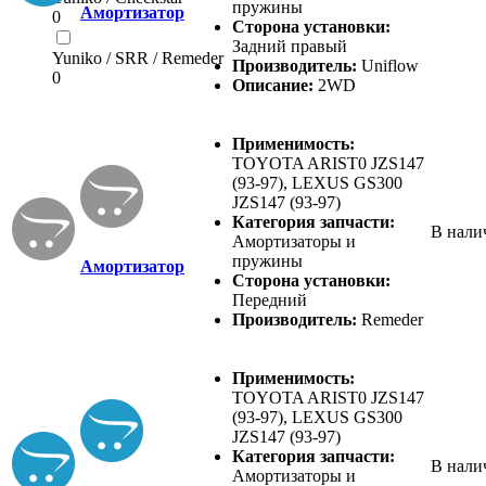
пружины
Амортизатор
0
Сторона установки:
Задний правый
Yuniko / SRR / Remeder
Производитель:
Uniflow
0
Описание:
2WD
Применимость:
TOYOTA ARIST0 JZS147
(93-97), LEXUS GS300
JZS147 (93-97)
Категория запчасти:
В нали
Амортизаторы и
пружины
Амортизатор
Сторона установки:
Передний
Производитель:
Remeder
Применимость:
TOYOTA ARIST0 JZS147
(93-97), LEXUS GS300
JZS147 (93-97)
Категория запчасти:
В нали
Амортизаторы и