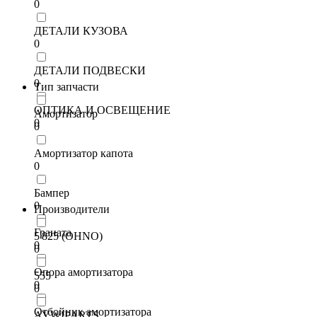
0
ДЕТАЛИ КУЗОВА
0
ДЕТАЛИ ПОДВЕСКИ
0
Тип запчасти
ОПТИКА И ОСВЕЩЕНИЕ
Амортизатор
0
0
Амортизатор капота
0
Бампер
0
Производители
Граната
5'825 (OHNO)
0
0
Опора амортизатора
555
0
0
Отбойник амортизатора
AYWIPARTS