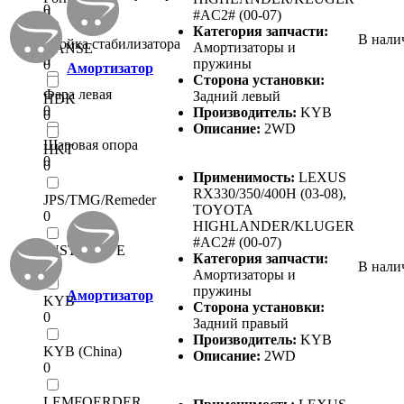
0
0
#AC2# (00-07)
Категория запчасти:
В нали
Стойка стабилизатора
Амортизаторы и
HANSE
0
пружины
0
Амортизатор
Сторона установки:
Фара левая
Задний левый
HDK
0
Производитель:
KYB
0
Описание:
2WD
Шаровая опора
HKT
0
0
Применимость:
LEXUS
RX330/350/400H (03-08),
JPS/TMG/Remeder
TOYOTA
0
HIGHLANDER/KLUGER
#AC2# (00-07)
JUST DRIVE
Категория запчасти:
0
В нали
Амортизаторы и
пружины
Амортизатор
KYB
Сторона установки:
0
Задний правый
Производитель:
KYB
KYB (China)
Описание:
2WD
0
LEMFOERDER