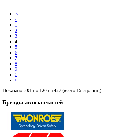
|<
<
1
2
3
4
5
6
7
8
9
>
>|
Показано с 91 по 120 из 427 (всего 15 страниц)
Бренды
автозапчастей