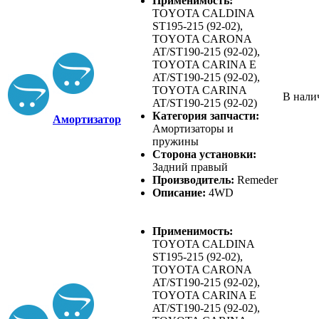
Применимость:
TOYOTA CALDINA
ST195-215 (92-02),
TOYOTA CARONA
AT/ST190-215 (92-02),
TOYOTA CARINA E
AT/ST190-215 (92-02),
TOYOTA CARINA
В нали
AT/ST190-215 (92-02)
Категория запчасти:
Амортизатор
Амортизаторы и
пружины
Сторона установки:
Задний правый
Производитель:
Remeder
Описание:
4WD
Применимость:
TOYOTA CALDINA
ST195-215 (92-02),
TOYOTA CARONA
AT/ST190-215 (92-02),
TOYOTA CARINA E
AT/ST190-215 (92-02),