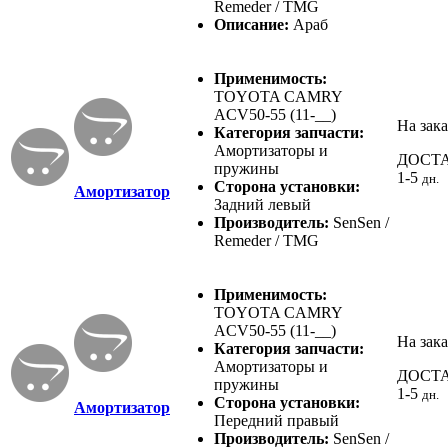
Remeder / TMG
Описание:
Араб
Применимость:
TOYOTA CAMRY
ACV50-55 (11-__)
На зака
Категория запчасти:
Амортизаторы и
ДОСТ
пружины
1-5
дн.
Сторона установки:
Амортизатор
Задний левый
Производитель:
SenSen /
Remeder / TMG
Применимость:
TOYOTA CAMRY
ACV50-55 (11-__)
На зака
Категория запчасти:
Амортизаторы и
ДОСТ
пружины
1-5
дн.
Сторона установки:
Амортизатор
Передний правый
Производитель:
SenSen /