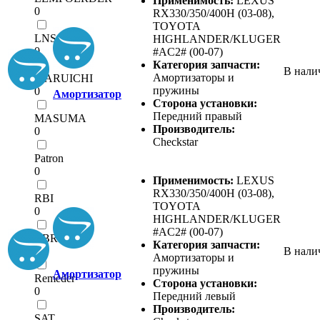
Применимость:
LEXUS
0
RX330/350/400H (03-08),
TOYOTA
LNS
HIGHLANDER/KLUGER
0
#AC2# (00-07)
Категория запчасти:
В нали
Амортизаторы и
MARUICHI
пружины
0
Амортизатор
Сторона установки:
Передний правый
MASUMA
Производитель:
0
Checkstar
Patron
0
Применимость:
LEXUS
RX330/350/400H (03-08),
RBI
TOYOTA
0
HIGHLANDER/KLUGER
#AC2# (00-07)
RBR
Категория запчасти:
0
В нали
Амортизаторы и
пружины
Амортизатор
Remeder
Сторона установки:
0
Передний левый
Производитель:
SAT