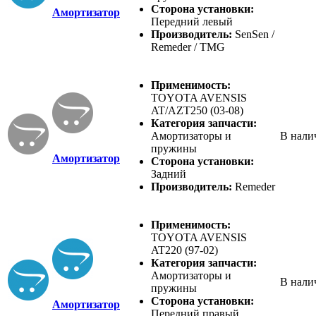
Сторона установки:
Амортизатор
Передний левый
Производитель:
SenSen /
Remeder / TMG
Применимость:
TOYOTA AVENSIS
AT/AZT250 (03-08)
Категория запчасти:
Амортизаторы и
В нали
пружины
Амортизатор
Сторона установки:
Задний
Производитель:
Remeder
Применимость:
TOYOTA AVENSIS
AT220 (97-02)
Категория запчасти:
Амортизаторы и
В нали
пружины
Сторона установки:
Амортизатор
Передний правый