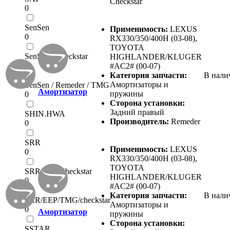
Checkstar
0
SenSen
Применимость:
LEXUS
0
RX330/350/400H (03-08),
TOYOTA
SenSen / Checkstar
HIGHLANDER/KLUGER
0
#AC2# (00-07)
Категория запчасти:
В нали
Амортизаторы и
SenSen / Remeder / TMG
Амортизатор
пружины
0
Сторона установки:
Задний правый
SHIN.HWA
Производитель:
Remeder
0
SRR
Применимость:
LEXUS
0
RX330/350/400H (03-08),
TOYOTA
SRR/EEP/Checkstar
HIGHLANDER/KLUGER
0
#AC2# (00-07)
Категория запчасти:
В нали
SRR/EEP/TMG/checkstar
Амортизаторы и
0
Амортизатор
пружины
Сторона установки:
SSTAR