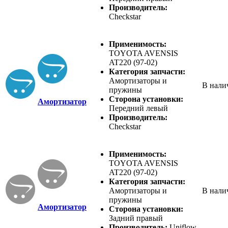
Производитель:
Checkstar
Применимость:
TOYOTA AVENSIS
AT220 (97-02)
Категория запчасти:
Амортизаторы и
В нали
пружины
Сторона установки:
Амортизатор
Передний левый
Производитель:
Checkstar
Применимость:
TOYOTA AVENSIS
AT220 (97-02)
Категория запчасти:
Амортизаторы и
В нали
пружины
Амортизатор
Сторона установки:
Задний правый
Производитель:
Uniflow