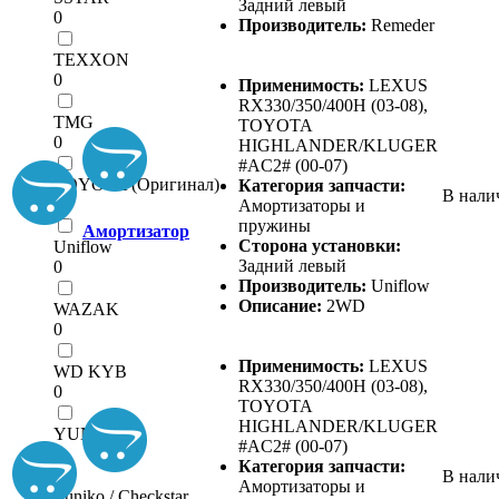
Задний левый
0
Производитель:
Remeder
TEXXON
0
Применимость:
LEXUS
RX330/350/400H (03-08),
TMG
TOYOTA
0
HIGHLANDER/KLUGER
#AC2# (00-07)
TOYOTA (Оригинал)
Категория запчасти:
В нали
0
Амортизаторы и
пружины
Амортизатор
Сторона установки:
Uniflow
Задний левый
0
Производитель:
Uniflow
Описание:
2WD
WAZAK
0
Применимость:
LEXUS
WD KYB
RX330/350/400H (03-08),
0
TOYOTA
HIGHLANDER/KLUGER
YUNIKO
#AC2# (00-07)
0
Категория запчасти:
В нали
Амортизаторы и
Yuniko / Checkstar